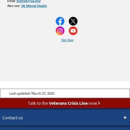
Email:
ncptsd@va.gov
Also see:
VA Mental Health
Site Map
Last updated:
March 27, 2025
Talk to the
Veterans Crisis Line
now
Contact us