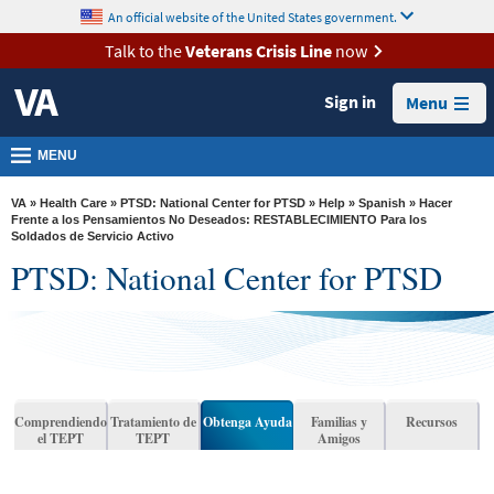
skip
An official website of the United States government.
MORE
to
VA
page
Talk to the
Veterans Crisis Line
now
content
Health
Sign in
Menu
Benefits
Burials &
MENU
Memorials
VA
»
Health Care
»
PTSD: National Center for PTSD
»
Help
»
Spanish
» Hacer
About
Frente a los Pensamientos No Deseados: RESTABLECIMIENTO Para los
Soldados de Servicio Activo
VA
PTSD: National Center for PTSD
Resources
Media
Room
Locations
Comprendiendo
Tratamiento de
Obtenga Ayuda
Familias y
Recursos
el TEPT
TEPT
Amigos
Contact
Us