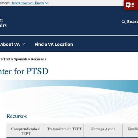
ernment
Here’s how you know
Sear
About VA
Find a VA Location
r PTSD
»
Spanish
» Recursos
nter for PTSD
Recursos
Comprendiendo el
Tratamiento de TEPT
Obtenga Ayuda
Famili
TEPT