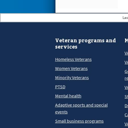
Las
Veteran programs and
M
services
V
Homeless Veterans
V
Women Veterans
G
Minority Veterans
r
PTSD
V
Mental health
S
Adaptive sports and special
D
events
C
Small business programs
V