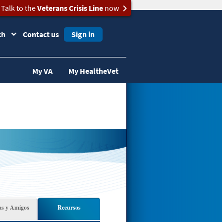
Talk to the
Veterans Crisis Line
now
ch
Contact us
Sign in
My VA
My HealtheVet
as y Amigos
Recursos