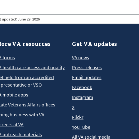
t updated:
June 29, 2026
ore VA resources
Get VA updates
A forms
VA news
A health care access and quality
Press releases
et help from an accredited
Email updates
epresentative or VSO
Facebook
A mobile apps
Instagram
tate Veterans Affairs offices
X
oing business with VA
Flickr
areers at VA
YouTube
A outreach materials
All VA social media