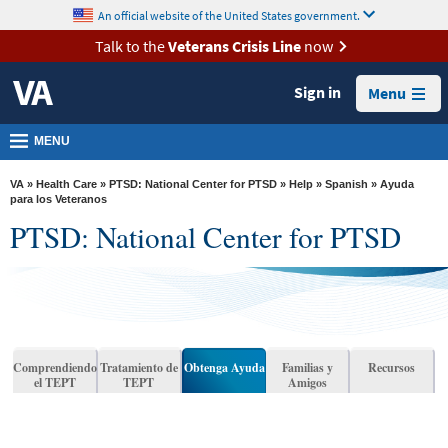
skip
An official website of the United States government.
MORE
to
VA
page
Talk to the
Veterans Crisis Line
now
content
Health
Sign in
Menu
Benefits
Burials &
MENU
Memorials
VA
»
Health Care
»
PTSD: National Center for PTSD
»
Help
»
Spanish
» Ayuda
About
para los Veteranos
PTSD: National Center for PTSD
VA
Resources
Media
Room
Locations
Comprendiendo
Tratamiento de
Obtenga Ayuda
Familias y
Recursos
el TEPT
TEPT
Amigos
Contact
Us